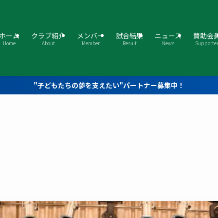
ホーム
クラブ紹介
メンバー
試合結果
ニュース
賛助会
Home
About
Member
Result
News
Supporte
"子どもたちの夢を支えたい"パートナー募集中！