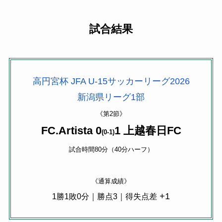
試合結果
高円宮杯 JFA U-15サッカーリーグ2026
新潟県リーグ1部
《第2節》
FC.Artista 0
1 上越春日FC
(0-1)
試合時間80分（40分ハーフ）
《通算成績》
+1
1勝1敗0分｜勝点3｜得失点差