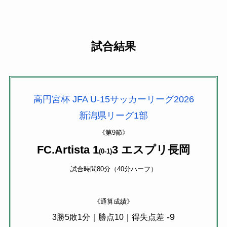
試合結果
高円宮杯 JFA U-15サッカーリーグ2026
新潟県リーグ1部
《第9節》
FC.Artista 1
3 エスプリ長岡
(0-1)
試合時間80分（40分ハーフ）
《通算成績》
-9
3
勝5敗1分｜勝点10｜得失点差